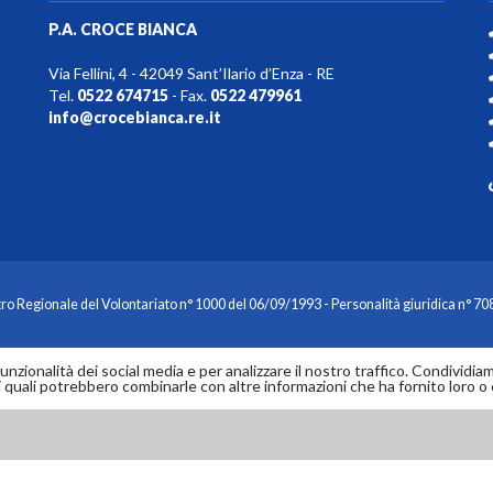
P.A. CROCE BIANCA
Via Fellini, 4 - 42049 Sant’Ilario d’Enza - RE
Tel.
0522 674715
- Fax.
0522 479961
info@crocebianca.re.it
tro Regionale del Volontariato n° 1000 del 06/09/1993 - Personalità giuridica n° 70
zionalità dei social media e per analizzare il nostro traffico. Condividiamo 
i quali potrebbero combinarle con altre informazioni che ha fornito loro o c