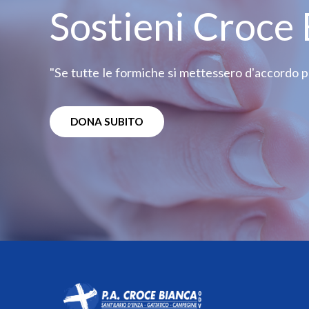
Sostieni Croce
"Se tutte le formiche si mettessero dʼaccordo 
DONA SUBITO