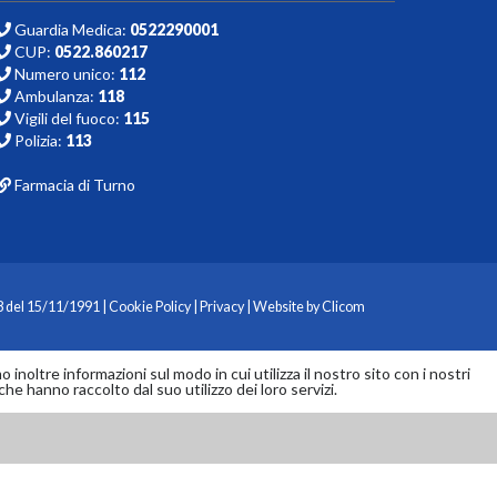
Guardia Medica:
0522290001
CUP:
0522.860217
Numero unico:
112
Ambulanza:
118
Vigili del fuoco:
115
Polizia:
113
Farmacia di Turno
8 del 15/11/1991 |
Cookie Policy
|
Privacy
| Website by
Clicom
inoltre informazioni sul modo in cui utilizza il nostro sito con i nostri
he hanno raccolto dal suo utilizzo dei loro servizi.