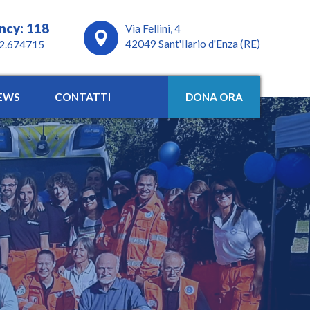
ncy: 118
Via Fellini, 4
42049 Sant'Ilario d'Enza (RE)
22.674715
EWS
CONTATTI
DONA ORA