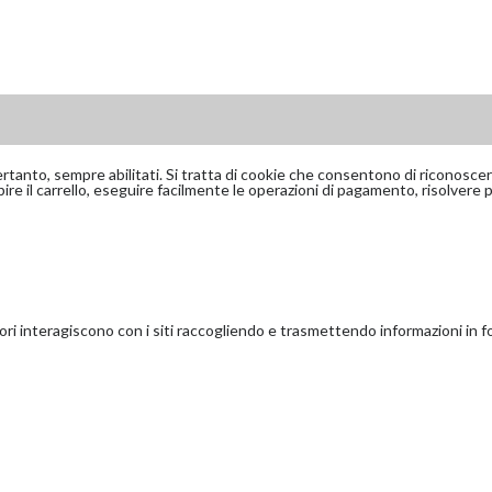
ertanto, sempre abilitati. Si tratta di cookie che consentono di riconoscere
e il carrello, eseguire facilmente le operazioni di pagamento, risolvere pr
tatori interagiscono con i siti raccogliendo e trasmettendo informazioni in