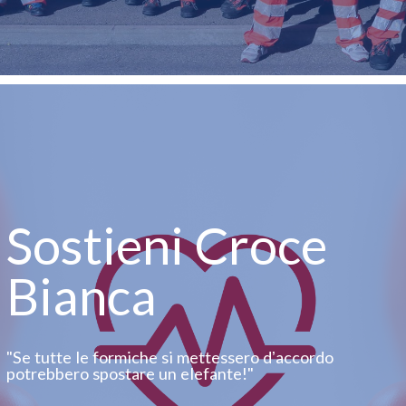
Sostieni Croce
Bianca
"Se tutte le formiche si mettessero dʼaccordo
potrebbero spostare un elefante!"