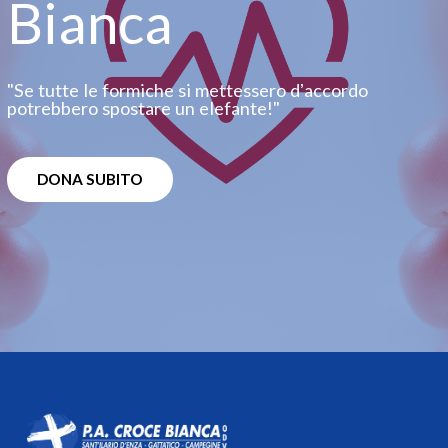
Bianca
"Se tutte le formiche si mettessero dʼaccordo
potrebbero spostare un elefante!"
DONA SUBITO