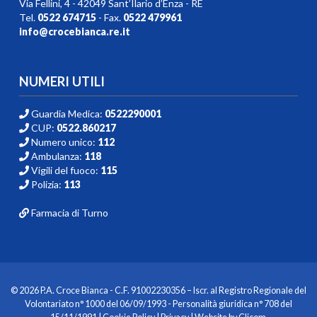
Via Fellini, 4 - 42049 Sant’Ilario d’Enza - RE
Tel.
0522 674715
- Fax.
0522 479961
info@crocebianca.re.it
NUMERI UTILI
Guardia Medica:
0522290001
CUP:
0522.860217
Numero unico:
112
Ambulanza:
118
Vigili del fuoco:
115
Polizia:
113
Farmacia di Turno
© 2026 P.A. Croce Bianca - C.F. 91002230356 – Iscr. al Registro Regionale del
Volontariato n° 1000 del 06/09/1993 - Personalità giuridica n° 708 del