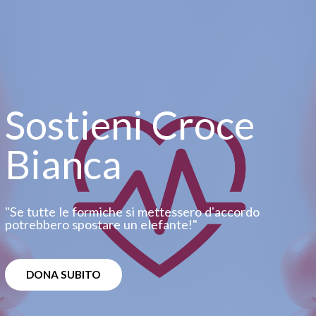
Sostieni Croce
Bianca
"Se tutte le formiche si mettessero dʼaccordo
potrebbero spostare un elefante!"
DONA SUBITO