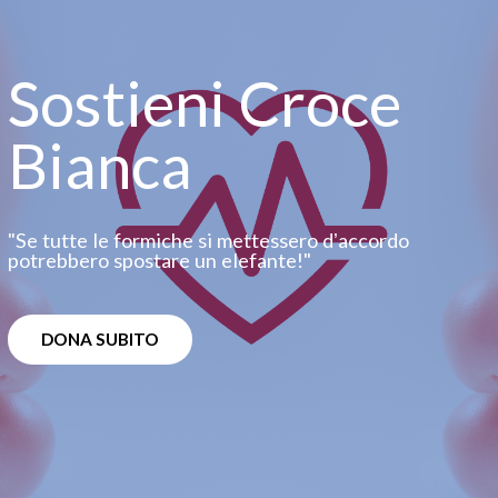
Sostieni Croce
Bianca
"Se tutte le formiche si mettessero dʼaccordo
potrebbero spostare un elefante!"
DONA SUBITO