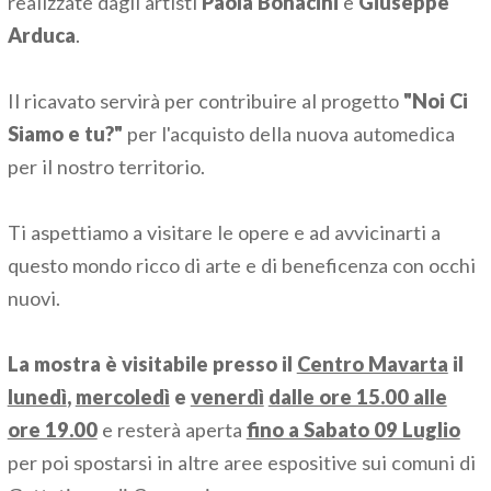
realizzate dagli artisti
Paola Bonacini
e
Giuseppe
Arduca
.
Il ricavato servirà per contribuire al progetto
"Noi Ci
Siamo e tu?"
per l'acquisto della nuova automedica
per il nostro territorio.
Ti aspettiamo a visitare le opere e ad avvicinarti a
questo mondo ricco di arte e di beneficenza con occhi
nuovi.
La mostra è visitabile presso il
Centro Mavarta
il
lunedì
,
mercoledì
e
venerdì
dalle ore 15.00 alle
ore 19.00
e resterà aperta
fino a Sabato 09 Luglio
per poi spostarsi in altre aree espositive sui comuni di