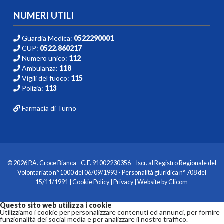
NUMERI UTILI
Guardia Medica:
0522290001
CUP:
0522.860217
Numero unico:
112
Ambulanza:
118
Vigili del fuoco:
115
Polizia:
113
Farmacia di Turno
© 2026 P.A. Croce Bianca - C.F. 91002230356 – Iscr. al Registro Regionale del
Volontariato n° 1000 del 06/09/1993 - Personalità giuridica n° 708 del
15/11/1991 |
Cookie Policy
|
Privacy
| Website by
Clicom
Questo sito web utilizza i cookie
Utilizziamo i cookie per personalizzare contenuti ed annunci, per fornire
funzionalità dei social media e per analizzare il nostro traffico.