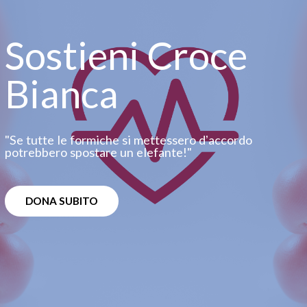
Sostieni Croce
Bianca
"Se tutte le formiche si mettessero dʼaccordo
potrebbero spostare un elefante!"
DONA SUBITO